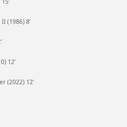
 15’
II (1986) 8’
’
0) 12’
r (2022) 12’