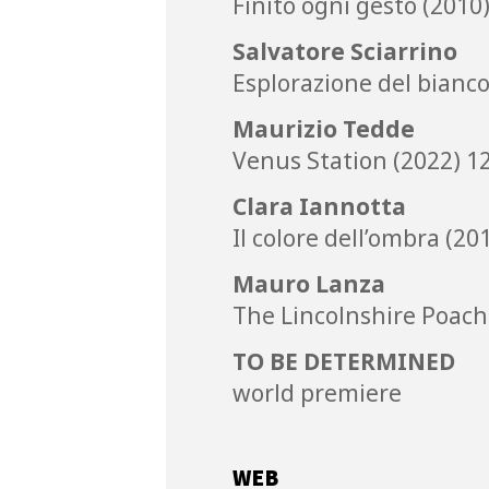
Finito ogni gesto (2010)
Salvatore Sciarrino
Esplorazione del bianco 
Maurizio Tedde
Venus Station (2022) 12
Clara Iannotta
Il colore dell’ombra (201
Mauro Lanza
The Lincolnshire Poache
TO BE DETERMINED
world premiere
WEB