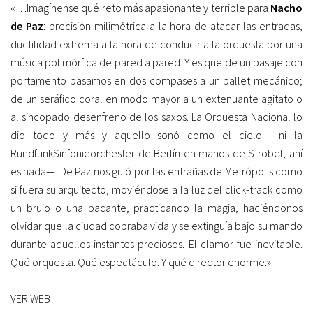
«…Imagínense qué reto más apasionante y terrible para
Nacho
de Paz
: precisión milimétrica a la hora de atacar las entradas,
ductilidad extrema a la hora de conducir a la orquesta por una
música polimórfica de pared a pared. Y es que de un pasaje con
portamento pasamos en dos compases a un ballet mecánico;
de un seráfico coral en modo mayor a un extenuante agitato o
al sincopado desenfreno de los saxos. La Orquesta Nacional lo
dio todo y más y aquello sonó como el cielo —ni la
RundfunkSinfonieorchester de Berlín en manos de Strobel, ahí
es nada—. De Paz nos guió por las entrañas de Metrópolis como
si fuera su arquitecto, moviéndose a la luz del click-track como
un brujo o una bacante, practicando la magia, haciéndonos
olvidar que la ciudad cobraba vida y se extinguía bajo su mando
durante aquellos instantes preciosos. El clamor fue inevitable.
Qué orquesta. Qué espectáculo. Y qué director enorme.»
VER WEB