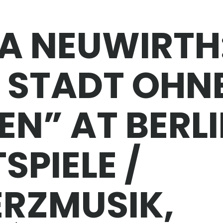
A NEUWIRTH
E STADT OHN
EN” AT BERL
SPIELE /
RZMUSIK,