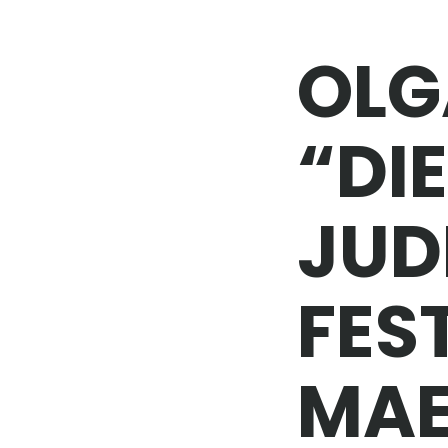
OLG
“DI
JUD
FEST
MAE