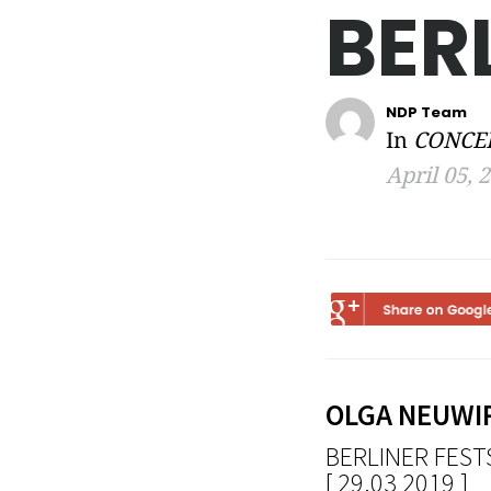
BER
NDP Team
In
CONCE
April 05, 
OLGA NEUWIR
BERLINER FESTS
[ 29.03 2019 ]